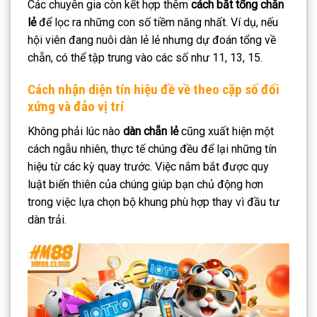
Các chuyên gia còn kết hợp thêm
cách bắt tổng chẵn
lẻ
để lọc ra những con số tiềm năng nhất. Ví dụ, nếu
hội viên đang nuôi dàn lẻ lẻ nhưng dự đoán tổng về
chẵn, có thể tập trung vào các số như 11, 13, 15.
Cách nhận diện tín hiệu đề về theo cặp số đối
xứng và đảo vị trí
Không phải lúc nào
dàn chẵn lẻ
cũng xuất hiện một
cách ngẫu nhiên, thực tế chúng đều để lại những tín
hiệu từ các kỳ quay trước. Việc nắm bắt được quy
luật biến thiên của chúng giúp bạn chủ động hơn
trong việc lựa chọn bộ khung phù hợp thay vì đầu tư
dàn trải.