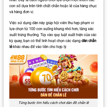
con số dựa trên tính chất chẵn hoặc lẻ của hàng chục
và hàng đơn vị.
Việc sử dụng dàn này giúp hội viên thu hẹp phạm vi
lựa chọn từ 100 con xuống khung nhỏ hơn, tăng xác
suất trúng thưởng. Tùy vào quy luật xuất hiện của các
kỳ quay, bạn có thể linh hoạt chọn các dạng
dàn chẵn
lẻ
khác nhau để vào tiền cho hợp lý.
Từng bước tìm hiểu cách chơi dàn đề chẵn lẻ