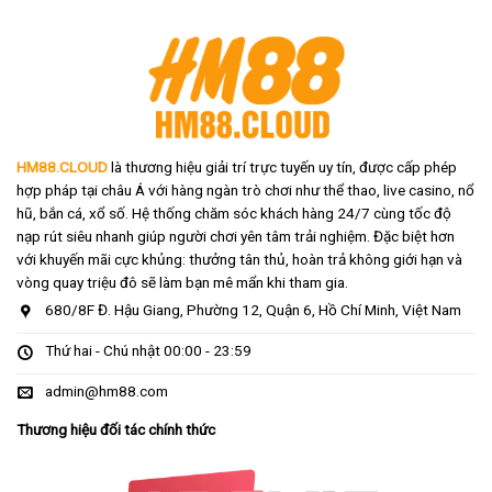
HM88.CLOUD
là thương hiệu giải trí trực tuyến uy tín, được cấp phép
hợp pháp tại châu Á với hàng ngàn trò chơi như thể thao, live casino, nổ
hũ, bắn cá, xổ số. Hệ thống chăm sóc khách hàng 24/7 cùng tốc độ
nạp rút siêu nhanh giúp người chơi yên tâm trải nghiệm. Đặc biệt hơn
với khuyến mãi cực khủng: thưởng tân thủ, hoàn trả không giới hạn và
vòng quay triệu đô sẽ làm bạn mê mẩn khi tham gia.
680/8F Đ. Hậu Giang, Phường 12, Quận 6, Hồ Chí Minh, Việt Nam
Thứ hai - Chú nhật 00:00 - 23:59
admin@hm88.com
Thương hiệu đối tác chính thức