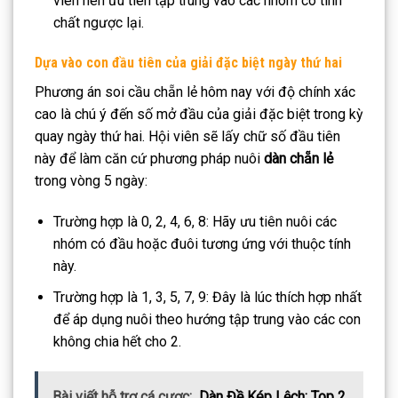
viên nên ưu tiên tập trung vào các nhóm có tính
chất ngược lại.
Dựa vào con đầu tiên của giải đặc biệt ngày thứ hai
Phương án soi cầu chẵn lẻ hôm nay với độ chính xác
cao là chú ý đến số mở đầu của giải đặc biệt trong kỳ
quay ngày thứ hai. Hội viên sẽ lấy chữ số đầu tiên
này để làm căn cứ phương pháp nuôi
dàn chẵn lẻ
trong vòng 5 ngày:
Trường hợp là 0, 2, 4, 6, 8: Hãy ưu tiên nuôi các
nhóm có đầu hoặc đuôi tương ứng với thuộc tính
này.
Trường hợp là 1, 3, 5, 7, 9: Đây là lúc thích hợp nhất
để áp dụng nuôi theo hướng tập trung vào các con
không chia hết cho 2.
Bài viết hỗ trợ cá cược:
Dàn Đề Kép Lệch: Top 2