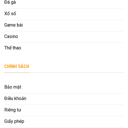
Đá gà
Xổ số
Game bài
Casino
Thể thao
CHÍNH SÁCH
Bảo mật
Điều khoản
Riêng tư
Giấy phép