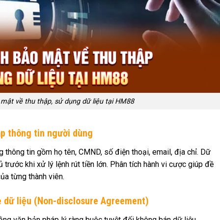
mật về thu thập, sử dụng dữ liệu tại HM88
ập thông tin người dùng
g thông tin gồm họ tên, CMND, số điện thoại, email, địa chỉ. Dữ
 trước khi xử lý lệnh rút tiền lớn. Phân tích hành vi cược giúp đề
ủa từng thành viên.
ẻ dữ liệu (Non-disclosure Agreement)
ng văn bản pháp lý ràng buộc tuyệt đối không bán dữ liệu.