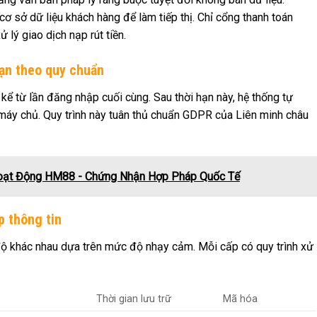
ơ sở dữ liệu khách hàng để làm tiếp thị. Chỉ cổng thanh toán
 lý giao dịch nạp rút tiền.
 hạn theo quy chuẩn
kể từ lần đăng nhập cuối cùng. Sau thời hạn này, hệ thống tự
 máy chủ. Quy trình này tuân thủ chuẩn GDPR của Liên minh châu
oạt Động HM88 - Chứng Nhận Hợp Pháp Quốc Tế
p thông tin
 độ khác nhau dựa trên mức độ nhạy cảm. Mỗi cấp có quy trình xử
Thời gian lưu trữ
Mã hóa