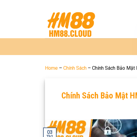
Bỏ
qua
nội
dung
Home
–
Chính Sách
–
Chính Sách Bảo Mật
Chính Sách Bảo Mật H
03
Th2