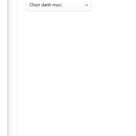
Tiếp
Thắng
Danh
Đá
Thua
mục
Gà
Thomo
Mới
Nhất