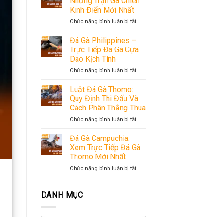
Những Trận Gà Chiến
Tiếp
Kinh Điển Mới Nhất
Thomo
ở
Chức năng bình luận bị tắt
–
Đá
Đấu
Gà
trường
Đá Gà Philippines –
Cựa
Campuchia
Trực Tiếp Đá Gà Cựa
Dao
Full
Dao Kịch Tính
–
HD
ở
Chức năng bình luận bị tắt
Những
Đá
Trận
Gà
Gà
Luật Đá Gà Thomo:
Philippines
Chiến
Quy Định Thi Đấu Và
–
Kinh
Cách Phân Thắng Thua
Trực
Điển
ở
Chức năng bình luận bị tắt
Tiếp
Mới
Luật
Đá
Nhất
Đá
Gà
Đá Gà Campuchia:
Gà
Cựa
Xem Trực Tiếp Đá Gà
Thomo:
Dao
Thomo Mới Nhất
Quy
Kịch
ở
Chức năng bình luận bị tắt
Định
Tính
Đá
Thi
Gà
Đấu
Campuchia:
Và
DANH MỤC
Xem
Cách
Trực
Phân