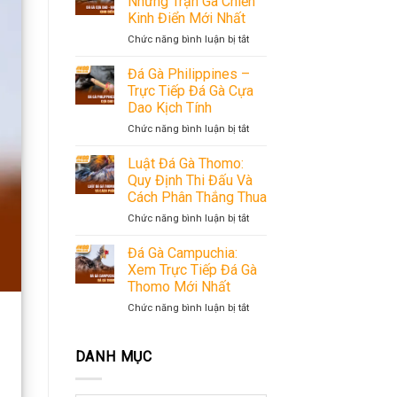
Những Trận Gà Chiến
Tiếp
Kinh Điển Mới Nhất
Thomo
ở
Chức năng bình luận bị tắt
–
Đá
Đấu
Gà
trường
Đá Gà Philippines –
Cựa
Campuchia
Trực Tiếp Đá Gà Cựa
Dao
Full
Dao Kịch Tính
–
HD
ở
Chức năng bình luận bị tắt
Những
Đá
Trận
Gà
Gà
Luật Đá Gà Thomo:
Philippines
Chiến
Quy Định Thi Đấu Và
–
Kinh
Cách Phân Thắng Thua
Trực
Điển
ở
Chức năng bình luận bị tắt
Tiếp
Mới
Luật
Đá
Nhất
Đá
Gà
Đá Gà Campuchia:
Gà
Cựa
Xem Trực Tiếp Đá Gà
Thomo:
Dao
Thomo Mới Nhất
Quy
Kịch
ở
Chức năng bình luận bị tắt
Định
Tính
Đá
Thi
Gà
Đấu
Campuchia:
Và
DANH MỤC
Xem
Cách
Trực
Phân