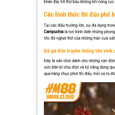
khán đài, hít thở bầu không khí nóng rự
Các hình thức thi đấu phổ 
Tại các đấu trường lớn, sự đa dạng tron
Campuchia
là nơi trình diễn những phon
tốc độ nghẹt thở của những trận cựa sắt
Đá gà đòn truyền thống tôn vinh 
Đây là sân chơi dành cho những vận động
sức bền bỉ chịu đòn và kỹ năng dùng quả
qua hàng chục phút thi đấu, mỗi cú ra đò