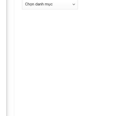
Tiếp
Thắng
Danh
Đá
Thua
mục
Gà
Thomo
Mới
Nhất