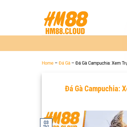
Bỏ
qua
nội
dung
Home
–
Đá Gà
–
Đá Gà Campuchia: Xem Tr
Đá Gà Campuchia: X
03
Th2