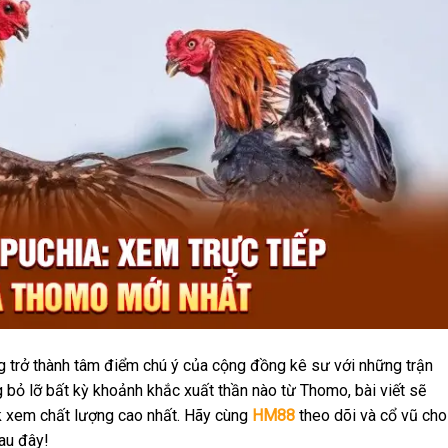
g trở thành tâm điểm chú ý của cộng đồng kê sư với những trận
g bỏ lỡ bất kỳ khoảnh khắc xuất thần nào từ Thomo, bài viết sẽ
nk xem chất lượng cao nhất. Hãy cùng
HM88
theo dõi và cổ vũ cho
au đây!