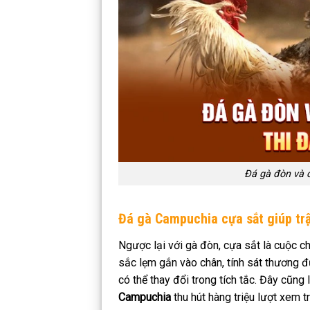
Đá gà đòn và c
Đá gà Campuchia cựa sắt giúp trậ
Ngược lại với gà đòn, cựa sắt là cuộc ch
sắc lẹm gắn vào chân, tính sát thương 
có thể thay đổi trong tích tắc. Đây cũn
Campuchia
thu hút hàng triệu lượt xem t