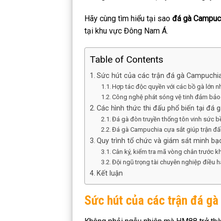
Hãy cùng tìm hiểu tại sao
đá gà Campuc
tại khu vực Đông Nam Á.
Table of Contents
Sức hút của các trận đá gà Campuchia
Hợp tác độc quyền với các bồ gà lớn nh
Công nghệ phát sóng vệ tinh đảm bảo
Các hình thức thi đấu phổ biến tại đá
Đá gà đòn truyền thống tôn vinh sức bề
Đá gà Campuchia cựa sắt giúp trận đấu
Quy trình tổ chức và giám sát minh b
Cân ký, kiểm tra mã vòng chân trước kh
Đội ngũ trọng tài chuyên nghiệp điều 
Kết luận
Sức hút của các trận đá g