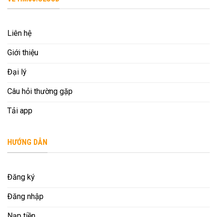
Liên hệ
Giới thiệu
Đại lý
Câu hỏi thường gặp
Tải app
HƯỚNG DẪN
Đăng ký
Đăng nhập
Nạp tiền