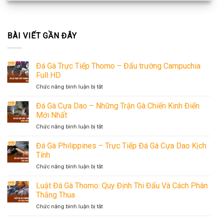
BÀI VIẾT GẦN ĐÂY
Đá Gà Trực Tiếp Thomo – Đấu trường Campuchia
Full HD
ở
Chức năng bình luận bị tắt
Đá
Gà
Đá Gà Cựa Dao – Những Trận Gà Chiến Kinh Điển
Trực
Mới Nhất
Tiếp
ở
Chức năng bình luận bị tắt
Thomo
Đá
–
Gà
Đá Gà Philippines – Trực Tiếp Đá Gà Cựa Dao Kịch
Đấu
Cựa
trường
Tính
Dao
Campuchia
ở
Chức năng bình luận bị tắt
–
Full
Đá
Những
HD
Gà
Luật Đá Gà Thomo: Quy Định Thi Đấu Và Cách Phân
Trận
Philippines
Gà
Thắng Thua
–
Chiến
ở
Chức năng bình luận bị tắt
Trực
Kinh
Luật
Tiếp
Điển