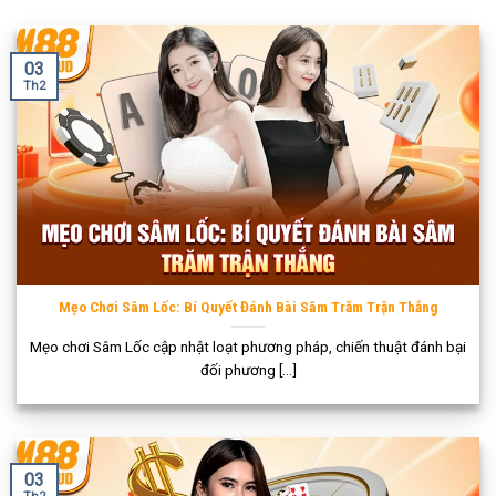
03
Th2
Mẹo Chơi Sâm Lốc: Bí Quyết Đánh Bài Sâm Trăm Trận Thắng
Mẹo chơi Sâm Lốc cập nhật loạt phương pháp, chiến thuật đánh bại
đối phương [...]
03