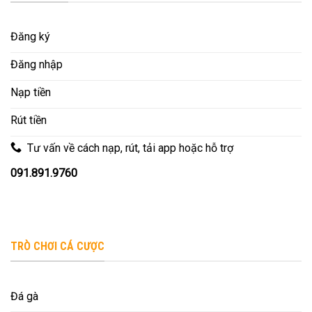
Đăng ký
Đăng nhập
Nạp tiền
Rút tiền
Tư vấn về cách nạp, rút, tải app hoặc hỗ trợ
091.891.9760
TRÒ CHƠI CÁ CƯỢC
Đá gà