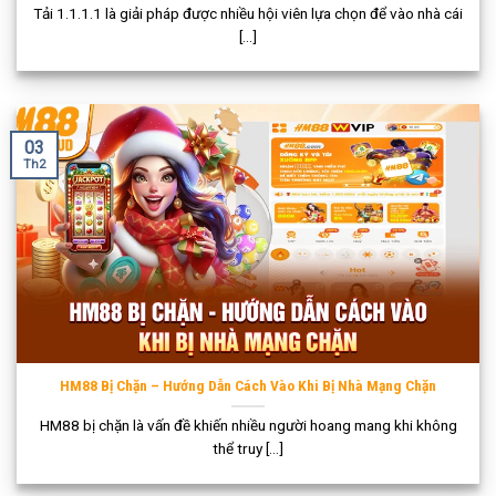
Tải 1.1.1.1 là giải pháp được nhiều hội viên lựa chọn để vào nhà cái
[...]
03
Th2
HM88 Bị Chặn – Hướng Dẫn Cách Vào Khi Bị Nhà Mạng Chặn
HM88 bị chặn là vấn đề khiến nhiều người hoang mang khi không
thể truy [...]