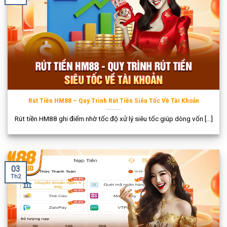
Rút Tiền HM88 – Quy Trình Rút Tiền Siêu Tốc Về Tài Khoản
Rút tiền HM88 ghi điểm nhờ tốc độ xử lý siêu tốc giúp dòng vốn [...]
03
Th2